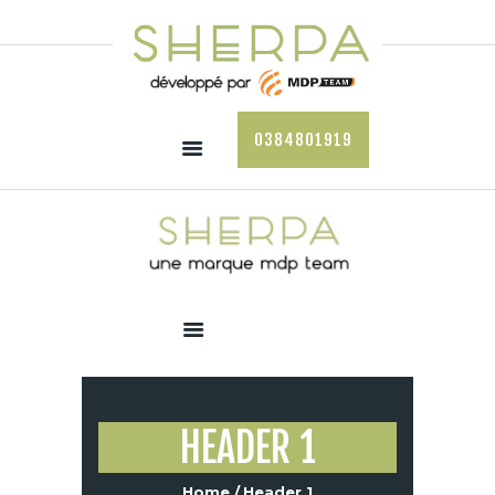
Panneau de gestion des cookies
0384801919
ACCUEIL
LE PORTE-CAISSE
LES VENDANGES AVEC
SHERPA
LES + PRODUITS
HEADER 1
Home
Header 1