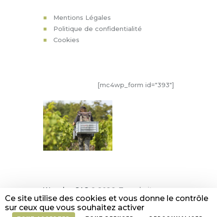
SERVICES
Mentions Légales
Politique de confidentialité
Cookies
SIGNUP TO NEWSLETTER
[mc4wp_form id="393"]
Wooplee SAS
© 2026. Tous droits
Ce site utilise des cookies et vous donne le contrôle
réservés.
sur ceux que vous souhaitez activer