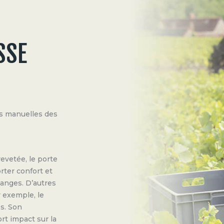
SSE
s manuelles des
evetée, le porte
ter confort et
anges. D’autres
 exemple, le
es. Son
ort impact sur la