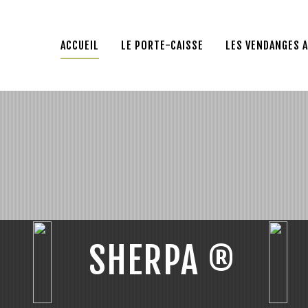
ACCUEIL
LE PORTE-CAISSE
ACCUEIL
LE PORTE-CAISSE
LES VENDANGES 
LES VENDANGES AVEC
SHERPA
LES + PRODUITS
SHERPA ®