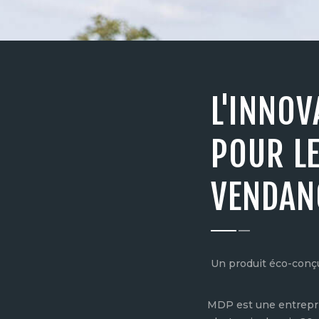
L'INNOV
POUR L
VENDAN
Un produit éco-conç
MDP est une entrepri